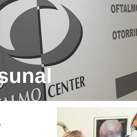
sunal
e