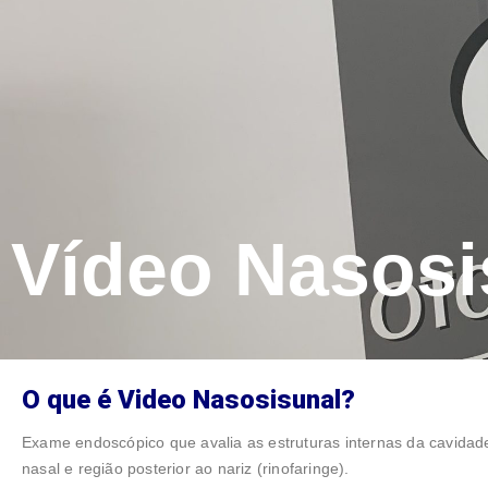
Vídeo Nasosi
O que é Video Nasosisunal?
Exame endoscópico que avalia as estruturas internas da cavidad
nasal e região posterior ao nariz (rinofaringe).