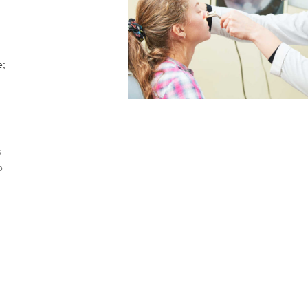
e;
s
o