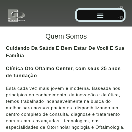
TRATAMENTO CLÍNICO E CIRÚRGICO
OTORRINOLARINGOLOGIA
Especialidade que faz diagnóstico e tratamento
dos problemas de ouvido, nariz e garganta.
Quem Somos
Cuida de doenças como otite, sinusite e faringite
Cuidando Da Saúde E Bem Estar De Você E Sua
Família
Clínica Oto Oftalmo Center, com seus 25 anos
de fundação
Está cada vez mais jovem e moderna. Baseada nos
princípios do conhecimento, da inovação e da ética,
temos trabalhado incansavelmente na busca do
melhor para nossos pacientes, disponibilizando um
centro completo de consulta, diagnose e tratamento
com as mais avançadas tecnologias, nas
especialidades de Otorrinolaringologia e Oftalmologia.