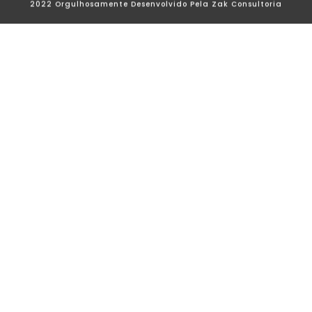
2022 Orgulhosamente Desenvolvido Pela Zak Consultoria